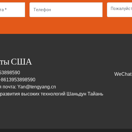
кты США
953898590
WeChat
 +8613953898590
 почта: Yan@tengyang.cn
 развития высоких технологий Шаньдун Тайань