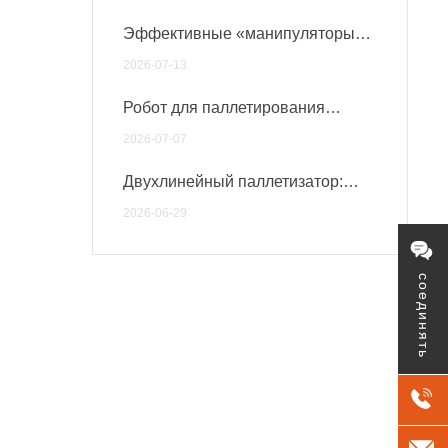
Эффективные «манипуляторы
материалов» на умных заводах
2026-07-13
Робот для паллетирования
комплексных удобрений
2026-07-07
Двухлинейный паллетизатор:
удвоение эффективности
2026-06-29
соединять