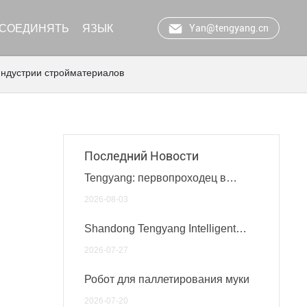
Yan@tengyang.cn
СОЕДИНЯТЬ
ЯЗЫК
 индустрии стройматериалов
Последний Новости
Tengyang: первопроходец в
сфере производства роботов-
2026-08-03
паллетайзеров
Shandong Tengyang Intelligent
Equipment Co., Ltd.: Лучший
2026-07-27
выбор в сфере роботов-
паллетайзеров
Робот для паллетирования муки
2026-07-20